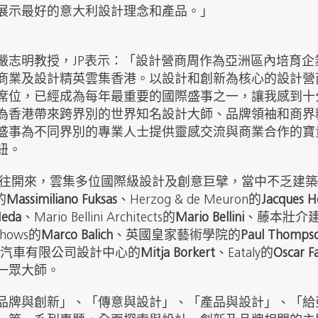
展示最好的意大利設計理念和產品。」
嚴志明教授，JP表示：「設計營商周作為亞洲區內培育
商業及設計精英雲集香港。以設計和創新為核心的設計營
席位，已經成為每年最重要的國際盛事之一，讓我感到十
為香港帶來跨界別的世界知名設計大師、品牌領袖和商界
盛事為不同界別的專業人士提供靈感交流與商業合作的寶
紐。
7繼往開來，雲集多位國際級設計及創意巨擘，當中不乏建
的
Massimiliano Fuksas
、Herzog & de Meuron的
Jacques H
Meda
、Mario Bellini Architects的
Mario Bellini
、藤本壯介
 Shows的
Marco Balich
、英國皇家藝術學院的
Paul Thomps
汽車有限公司設計中心的
Mitja Borkert
、Eataly的
Oscar Fa
一眾大師。
品牌與創新」、「傳意與設計」、「產品與設計」、「給