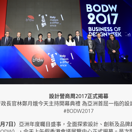
設計營商周2017正式揭幕
行政長官林鄭月娥今天主持開幕典禮 為亞洲首屈一指的設
#BODW2017
2月7日）
亞洲年度矚目盛事，全面探索設計、創新及品牌趨勢的