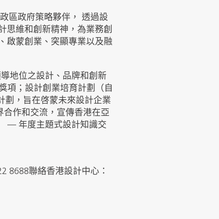
政區政府策略夥伴， 透過設
計思維和創新精神，為業務創
、啟蒙創業、突顯專業以及融
具領導地位之設計、品牌和創新
設計獎項；設計創業培育計劃（自
培育計劃，旨在啓蒙未來設計企業
多領域跨界合作和交流，宣傳香港在亞
） — 年度主題式設計知識交
2522 8688聯絡香港設計中心：