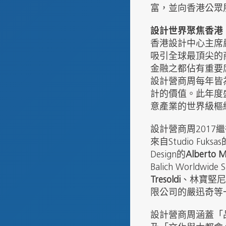
富，並向香港公眾
設計世界聚焦香港
香港設計中心主席
吸引全球最頂尖的
金融之都佔有重要
設計營商周每年皆
計的價值。此年度
意產業的世界級樞
設計營商周201
來自Studio Fuksas
Design的
Alberto 
Balich Worldwide
Tresoldi
、林寶堅尼
限公司的嚴迅奇等
設計營商周涵蓋「