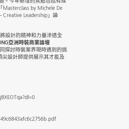
題。今年新增的焦點包括有探
terclass by Michele De
reative Leadership」論
將設計的精神和力量滲透全
NG KONG亞洲時裝商業論壇
同探討時裝業界現時遇到的挑
頂尖設計師提供展示其才能及
XjBXEOTqa?dl=0
c049c6843afc6c2756b.pdf