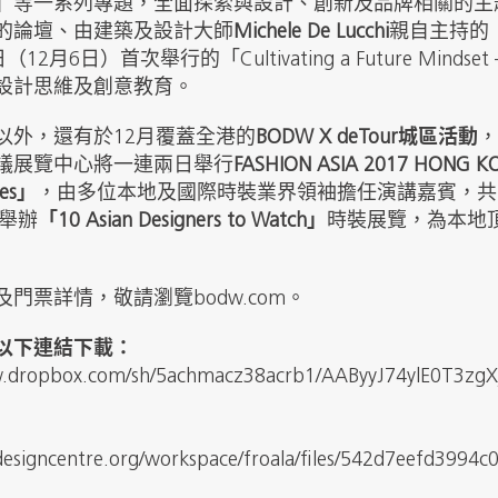
」等一系列專題，全面探索與設計、創新及品牌相關的主
的論壇、由建築及設計大師
Michele De Lucchi
親自主持的「Mas
2月6日）首次舉行的「Cultivating a Future Mindset – C
設計思維及創意教育。
以外，還有於12月覆蓋全港的
BODW X deTour城區活動
，
議展覽中心將一連兩日舉行
FASHION ASIA 2017 HO
ges」
，由多位本地及國際時裝業界領袖擔任演講嘉賓，共
則舉辦
「10 Asian Designers to Watch」
時裝展覽，為本地
門票詳情，敬請瀏覽bodw.com。
以下連結下載：
w.dropbox.com/sh/5achmacz38acrb1/AAByyJ74ylE0T3zg
esigncentre.org/workspace/froala/files/542d7eefd3994