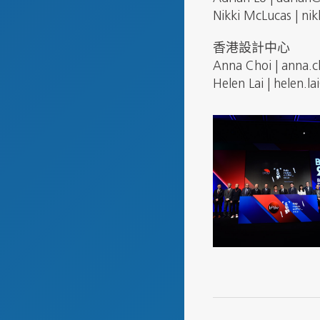
Nikki McLucas | ni
香港設計中心
Anna Choi | anna.c
Helen Lai | helen.