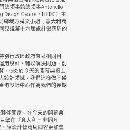
是次開幕典禮出席的嘉賓包括香港
事館總領事Antonello
sign Centre，HKDC）主
展局總裁方舜文小姐﹑意大利商
先生共同見證第十六屆設計營商周的
特別行政區政府有著相同目
運用設計，藉以解決問題、創
，GBS於今天的開幕典禮上
大設計領域。我們這樣做不僅
香港設計中心作為我們的長期
任夥伴國家。在今天的開幕典
意巨擘在『意大利 = 非同凡
的展覽，讓設計營商周陣容更加豐