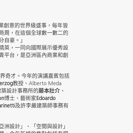
企業創意的世界級盛事，每年皆
商周，在這個全球數一數二的
分自豪。」
精英，一同向國際展示優秀設
貴平台，是亞洲區內商業和創
築界奇才。今年的演講嘉賓包括
erzog
教授、Alberto Meda
建築設計事務所的
藤本壯介
、
on
博士、藝術家
Edoardo
rinetti
及許李嚴建築師事務有
亞洲設計」、「空間與設計」