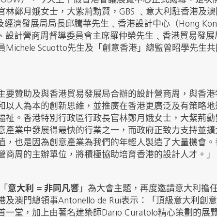
 Week，BODW），今天上午假香港會議展覽中心正式揭幕。
林鄭月娥女士，大紫荊勳賢，GBS ﹑意大利駐香港及澳門總領
及經濟發展局局長邱騰華先生﹑香港設計中心（Hong Kong De
P、設計營商周督導委員會主席羅仲榮先生﹑香港貿易發
Michele Scuotto先生及「創意香港」總監曾昭學
主要贊助及與香港貿易發展局合辦的設計營商周，與香港
和以人為本的創新思維，並推廣在香港更廣泛及有策略地
福祉。香港特別行政區行政長官林鄭月娥女士，大紫荊勳賢
意產業中發展得最快的行業之一，而政府正致力支持並擴
值，也是因為創意產業為我們的年輕人製造了大量機會。
營商周的主辦單位，將積極協助培育香港的設計人才。」
以「
意大利 = 非同凡響
」為大會主題，再度邀請意大利擔
澳門總領事Antonello de Rui表示：「頂級意大利創
一堂，加上由著名建築師Dario Curatolo精心策劃