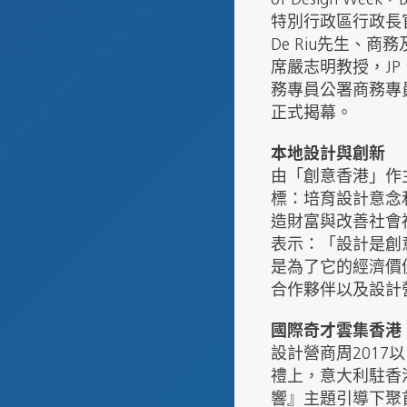
of Design
特別行政區行政長官
De Riu先生、商務
席嚴志明教授，J
務專員公署商務專員
正式揭幕。
本地設計與創新
由「創意香港」作
標：培育設計意念
造財富與改善社會
表示：「設計是創
是為了它的經濟價
合作夥伴以及設計
國際奇才雲集香港
設計營商周2017
禮上，意大利駐香港及
響』主題引導下聚首