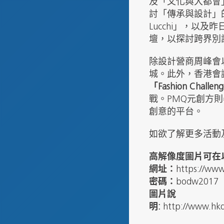
及「文化與大都會
討「傳承與設計」
Lucchi」，以及昨日（1
壇，以探討跨界別
除設計營商周峰會
城。此外，香港會
「Fashion Challen
戰。PMQ元創方
創意的平台。
如欲了解更多活動及
高解像度圖片可在
網址：
https://ww
密碼：
bodw2017
圖片說
明:
http://www.hkd