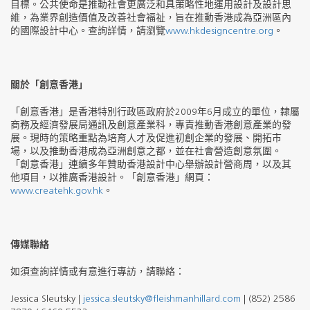
目標。公共使命是推動社會更廣泛和具策略性地運用設計及設計思
維，為業界創造價值及改善社會福祉，旨在推動香港成為亞洲區內
的國際設計中心。查詢詳情，請瀏覽
www.hkdesigncentre.org
。
關於「創意香港」
「創意香港」是香港特別行政區政府於2009年6月成立的單位，隸屬
商務及經濟發展局通訊及創意產業科，專責推動香港創意產業的發
展。現時的策略重點為培育人才及促進初創企業的發展、開拓市
場，以及推動香港成為亞洲創意之都，並在社會營造創意氛圍。
「創意香港」連續多年贊助香港設計中心舉辦設計營商周，以及其
他項目，以推廣香港設計。「創意香港」網頁：
www.createhk.gov.hk
。
傳媒聯絡
如須查詢詳情或有意進行專訪，請聯絡：
Jessica Sleutsky |
jessica.sleutsky@fleishmanhillard.com
| (852) 2586