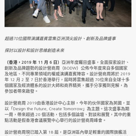
超過
70
位國際演講嘉賓雲集亞洲頂尖設計、創新及品牌盛事
探討以設計和設計思維創造未來
（香港，
2019
年
11
月
6
日）
亞洲年度矚目盛事，全面探索設計、
創新及品牌趨勢的設計營商周（BODW）公佈今年度來自多個國家
及地區、不同專業領域的權威演講嘉賓陣容。設計營商周將於 2019
年 12 月 2 至 7 日於香港舉行，屆時將雲集超過 70位來自全球十多
個國家及經濟體系的設計大師和商界精英，攜手分享獨到見解，為
參加者帶來啟發。
設計營商周 2019由香港設計中心主辦，今年的伙伴國家為英國，並
以「Design the Future, Create Tomorrow」為主題。這次盛事為期
一周，帶來超過 20 個活動，包括多個論壇、對談和展覽，其中的重
點活動是假香港會議展覽中心舉行的設計營商周峰會。
設計營商周現已踏入第 18 屆，是亞洲區內舉足輕重的國際旗艦活