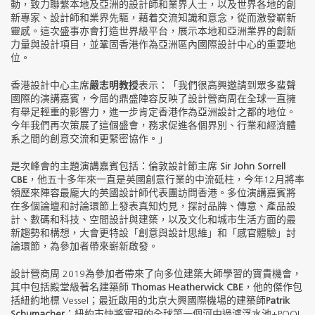
動，致力聯繫本地及亞洲的設計師和業界人士，以及世界各地的創
新專家、設計師和業界先驅，藉着交流知識和意念，從而激發嶄新
靈感。這次盛事亦會打造世界級平台，展示本地和亞洲業界的創新
力量與設計項目，並鞏固香港作為亞洲區內國際設計中心的重要地
位。
香港設計中心主席
嚴志明教授
表示：「我們很高興邀請到眾多蜚聲
國際的演講嘉賓，今屆的鼎盛陣容反映了設計營商周在全球一直擁
有舉足輕重的影響力，進一步肯定香港作為亞洲設計之都的地位。
今年我們再次策展了這個盛會，務求促進各個界別、行業和經濟體
系之間的創意交流和更緊密協作。」
是次峰會的主題演講嘉賓包括：倫敦設計節主席
Sir John Sorrell
CBE
，他五十多年來一直是英國創意行業的中流砥柱，今年12月將率
領歷來陣容最龐大的英國設計師代表團訪問香港。多位演講嘉賓將
在多個論壇和討論環節上發表真知灼見，探討品牌、傳意、產品設
計、數碼和科技、空間設計與建築，以及文化和城市生活方面的最
新趨勢和構想，大會更特設「創意與設計思維」和「感官體驗」討
論環節，為參加者帶來嶄新啟發。
設計營商周 2019為參加者帶來了向多位建築大師學習的寶貴機會，
其中包括殿堂級著名建築師
Thomas Heatherwick CBE
，他的傑作包
括紐約地標 Vessel；最近啟用的北京大興國際機場的建築師
Patrik
Schumacher
；紐約市快將實現的全球第一個河中過濾浮水池+POOL