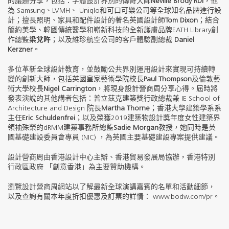
的議題分享，包括：字體設計界別的傳奇大師
Neville Brody RDI
，他
為 Samsung、LVMH、 Uniqlo和可口可樂公司等全球知名品牌進行設
計；擅長照明、家具和配件設計的著名英國設計師
Tom Dixon
；結合
簡約美學、韓國傳統醫學和嶄新科技的全新護膚品牌EATH Library創
作總監
梁兌旿
；以及維珍航空公司的客戶體驗副總裁
Daniel
Kerzner
。
多位革新全球設計教育，並鼓勵公共界別運用設計來實現可持續轉
變的創新大師，包括英國皇家藝術學院校長
Paul Thompson
及倫敦藝
術大學校長
Nigel Carrington
，將現身設計營商周分享心得。屆時將
發表演說的其他講者包括：普立茲克建築獎行政總裁兼 IE School of
Architecture and Design 院長
Martha Thorne
；香港大學建築學系系
主任
Eric Schuldenfrei
；以及榮獲2019建築物設計獎年度女性建築界
領袖殊榮的dRMM建築事務所總監
Sadie Morgan
教授，她同時是英
國基礎建設委員會專員 (NIC) ，為英國主要基礎建設專案提供建議。
設計營商周由香港設計中心主辦、香港貿易發展局協辦，香港特別
行政區政府 「創意香港」為主要贊助機構。
瀏覽設計營商周網站以了解最新全球演講嘉賓的名單和活動細節，
以及查詢有關本年度折扣優惠及訂票的詳情： www.bodw.com/pr。