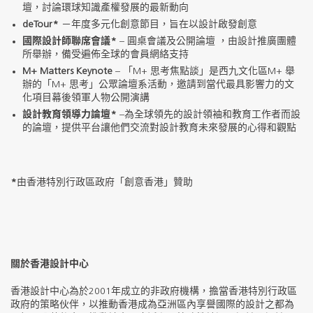
壇，討論環球知識產權發展的最新動向
deTour*
－年度多元化創意節目，旨在以設計啟發創意
國際設計師聯席會議
*
– 圓桌會議及公開論壇 ，由設計推廣團體
所舉辦，備受遍佈全球的會員網絡支持
M+ Matters Keynote
– 「M+ 思考焦點談」是西九文化區M+ 舉
辦的「M+ 思考」公眾論壇系活動，邀請到當代最具影響力的文
化項目幕後領軍人物公開演講
設計教育領導力論壇
*
–為全球領先的設計領袖和教育工作者而設
的論壇，提供平台讓他們交流對設計教育未來發展的心得和觀點
*
由香港特別行政區政府「創意香港」贊助
關於香港設計中心
香港設計中心為於2001年成立的非政府機構，擔當香港特別行政區
政府的策略伙伴，以推動香港成為亞洲區內享譽國際的設計之都為