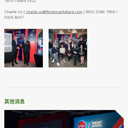
7870 / 6469 5522
Charlie So |
charlie.so@fleishmanhillard.com
| (852) 2586 7850 /
9326 8267
其他消息