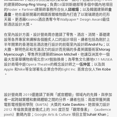
的建築師
Dong-Ping Wong
；負責DJI深圳新總部等多個中國內地項目
的Foster + Partners建築師事務所合伙人
邱維煬
；以及韓國建築師
金
昌俊
，他在最新開幕的韓國首爾植物園內打造了以玻璃建造的花形
天幕，更憑藉Kosmos酒店勇奪今年Wallpaper* Design Award最佳
新酒店設計大獎。
在室內設計方面，設計營商周亦邀請了零售、酒店、消閒、基礎建
設等各界專家來講解各個膾炙人口的設計項目。講者包括為剛於上
半年開業的香港瑞吉酒店進行設計的前衛室內設計師
Andr
é
Fu
；以
大膽、鮮明色彩和充滿活力的設計而見稱的多產英國藝術家
Morag
Myerscough
；零售界別建築師
Simon Mitchell
，他讓亞洲其中一個
最大型豪華購物商場北京SKP脫胎換骨；為零售文化勝地K11 MUSEA
設計商場中庭Opera Theatre的概念設計師之一
伍仲匡
；以及與
Apple 和Nike等全球著名企業合作的Eight Inc. 首席合伙人
Tim Kobe
。
設計營商周 2019還邀請了新興「感官體驗」領域內的先鋒，與參加
者一起跨越實體和數碼體驗之間的分界。講者包括：兩度榮獲英國
電影電視藝術學院（BAFTA）大獎的
Kate Dawkins
，她曾操刀設計
2012 年倫敦奧運會儀式上的 360 度巨型「觀眾像素」 （audience
pixels）數碼內容；Google Arts & Culture 項目主管
Suhair Khan
；