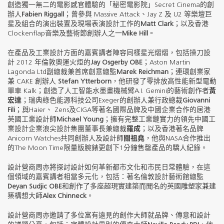
創造獨一無二的電影感官體驗的「秘密電影院」Secret Cinema的創
辦人
Fabien Riggall
；曾參與 Massive Attack、Jay Z 及 U2 等樂壇巨
星及組合的演出裝置及現場表演設計工作的
Matt Clark
；以及香港
Clockenflap音樂及藝術節創辦人之一
Mike Hill
。
在產品及工業設計方面的嘉賓講者陣容同樣星光熠熠，包括操刀設
計 2012 年倫敦奧運火炬的
Jay Osgerby OBE
；Aston Martin
Lagonda Ltd副總裁兼首席創意總監
Marek Reichman
；連環創業家
兼 CAKE 創辦人
Stefan Ytterborn
，他研發了零排放高性能新型電動
單車 Kalk；創造了人工智能水墨畫機械臂A.I. Gemini的藝術創作者
黃
宏達
；瑞典綠色能源科技公司Exeger的創辦人兼行政總裁
Giovanni
Fili
；與Haier、 Zens及CIGA等著名國際品牌及中國企業合作的居港
英國工業設計師
Michael Young
；擁有完整工業鏈實力的領先中國工
業設計企業浪尖設計集團董事長兼總裁
羅成
；以及香港著名品牌
Anicorn Watches共同創辦人及設計師
關祖堯
，他與NASA合作推出
的The Moon Time限量版腕錶更創下1分鐘售罄產品的驕人紀錄。
設計營商周亦將探討設計如何革新都市文化和市民日常體驗，在這
個領域的嘉賓講者相當多元化，包括：著名倫敦設計藝術館總監
Deyan Sudjic OBE
和創作了多座超現實建築而聞名的英國雕塑家兼建
築構想大師
Alex Chinneck
。
設計營商周亦邀請了多位富有遠見的創作大師就品牌、傳意和設計