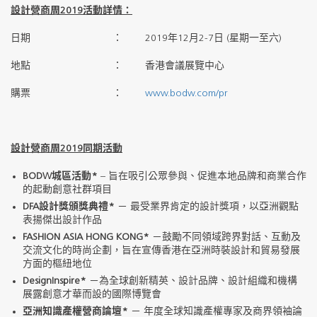
設計營商周
2019
活動詳情：
日期 ： 2019年12月2-7日 (星期一至六)
地點 ： 香港會議展覽中心
購票 ：
www.bodw.com/pr
設計營商周
2019
同期
活動
BODW
城區活動
*
– 旨在吸引公眾參與、促進本地品牌和商業合作
的起動創意社群項目
DFA
設計獎頒獎典禮
*
－ 最受業界肯定的設計獎項，以亞洲觀點
表揚傑出設計作品
FASHION ASIA HONG KONG*
－鼓勵不同領域跨界對話、互動及
交流文化的時尚企劃，旨在宣傳香港在亞洲時裝設計和貿易發展
方面的樞紐地位
DesignInspire*
－為全球創新精英、設計品牌、設計組織和機構
展露創意才華而設的國際博覽會
亞洲知識產權營商論壇
*
－ 年度全球知識產權專家及商界領袖論